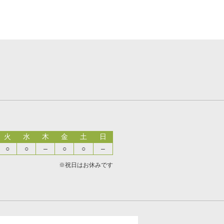
火
水
木
金
土
日
○
○
–
○
○
–
※祝日はお休みです