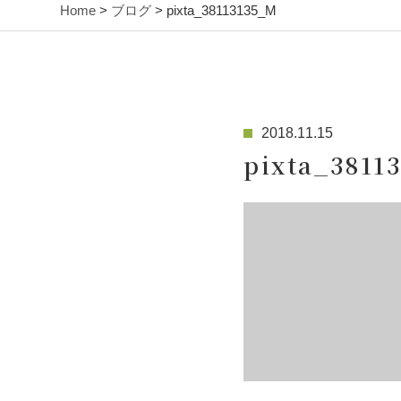
Home
>
ブログ
> pixta_38113135_M
2018.11.15
pixta_3811