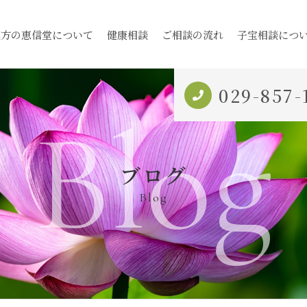
漢方の恵信堂について
健康相談
ご相談の流れ
子宝相談につ
029-857-
Blog
ブログ
Blog