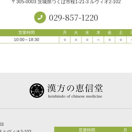
〒305-0003 茨城県つくば市桜1-21-3
ルヴィオ2-102
029-857-1220
営業時間
月
火
水
木
金
土
10:00～18:30
○
○
○
–
○
○
03
営業時間
月
3
ルヴィオ2-102