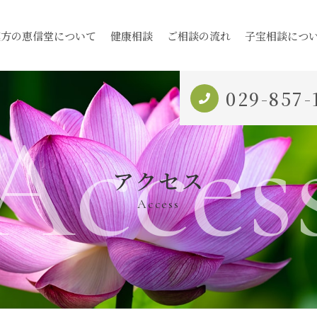
漢方の恵信堂について
健康相談
ご相談の流れ
子宝相談につ
029-857-
Acces
アクセス
Access